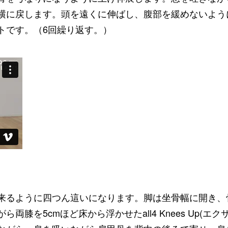
横に戻します。頭を遠くに伸ばし、腹部を緩めないよう
トです。（6回繰り返す。）
来るように四つん這いになります。脚は坐骨幅に開き、
膝を5cmほど床から浮かせたall4 Knees Up(エクサ