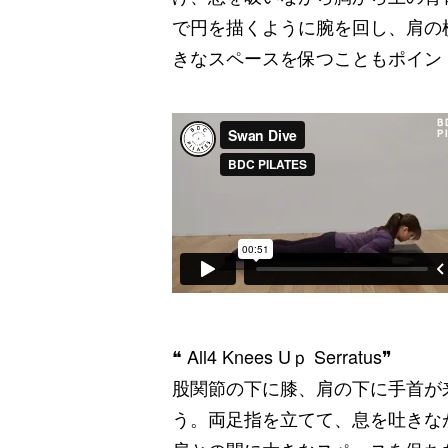
で円を描くように腕を回し、肩の
きなスペースを保つこともポイン
❝
All4 Knees Uｐ Serratus
❞
股関節の下に膝、肩の下に手首が
う。両足指を立てて、息を吐きながら両