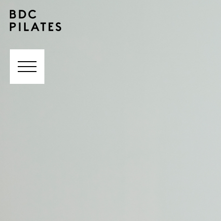
TES
-