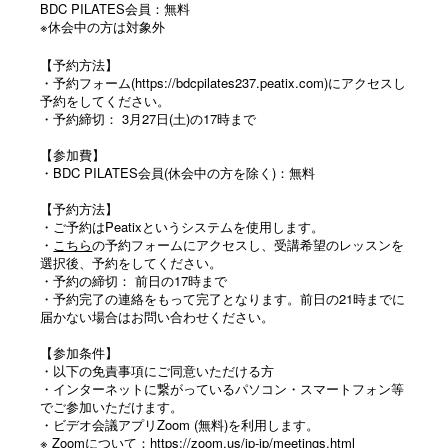
BDC PILATES会員：無料
※休会中の方は対象外
【予約方法】
・予約フォーム
(https://bdcpilates237.peatix.com
)
にアクセスし
予約をしてください。
・予約締切： 3月27日(土)の17時まで
【参加費】
・BDC PILATES会員(休会中の方を除く)：無料
【予約方法】
・ご予約はPeatixというシステムを使用します。
・
こちら
の予約フォームにアクセスし、受講希望のレッスンを
選択後、予約をしてください。
・予約の締切： 前日の17時まで
・予約完了の連絡をもって完了となります。前日の21時までに
届かない場合はお問い合わせください。
【参加条件】
・以下の免責事項にご同意いただける方
・インターネットに繋がっているパソコン・スマートフォン等
でご参加いただけます。
・ビデオ会議アプリZoom (無料)を利用します。
※ Zoomについて：
https://zoom.us/jp-jp/meetings.html