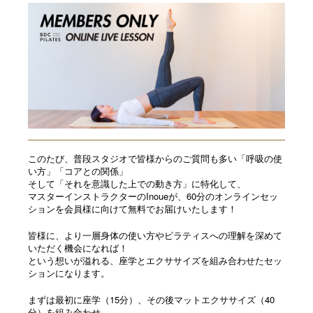
このたび、普段スタジオで皆様からのご質問も多い「
呼吸の使
い方」「コアとの関係」
そして「それを意識した上での動き方」に特化して、
マスターインストラクターのInoueが、
60分のオンラインセッ
ションを会員様に向けて無料でお届けいた
します！
皆様に、
より一層身体の使い方やピラティスへの理解を深めて
いただく機会
になれば！
という想いが溢れる、
座学とエクササイズを組み合わせたセッ
ションになります。
まずは最初に座学（15分）、その後マットエクササイズ（
40
分）を組み合わせ、