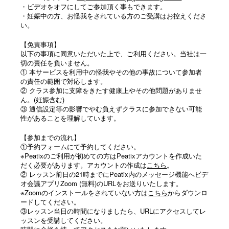
・ビデオをオフにしてご参加頂く事もできます。
・妊娠中の方、お怪我をされている方のご受講はお控えくださ
い。
【免責事項】
以下の事項に同意いただいた上で、ご利用ください。当社は一
切の責任を負いません。
① 本サービスを利用中の怪我やその他の事故について参加者
の責任の範囲で対応します。
② クラス参加に支障をきたす健康上やその他問題がありませ
ん。(妊娠含む)
③ 通信設定等の影響でやむ負えずクラスに参加できない可能
性があることを理解しています。
【参加までの流れ】
①予約フォームにて予約してください。
※Peatixのご利用が初めての方はPeatixアカウントを作成いた
だく必要があります。アカウントの作成は
こちら
。
② レッスン前日の21時までにPeatix内のメッセージ機能へビデ
オ会議アプリZoom (無料)のURLをお送りいたします。
※Zoomのインストールをされていない方は
こちら
からダウンロ
ードしてください。
③レッスン当日の時間になりましたら、URLにアクセスしてレ
ッスンを受講してください。