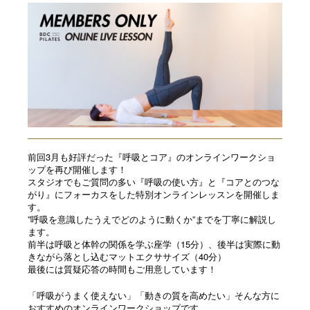
前回3月も好評だった『呼吸とコア』のオンラインワークショ
ップを再び開催します！
スタジオでもご質問の多い『呼吸の使い方』と『
コアとのつな
がり』
にフォーカスをした特別
オンライン
レッスンを開催しま
す。
”
呼吸を意識したうえでどのように動くか”
までを丁寧に解説し
ます。
前半は呼吸と体幹の関係を学ぶ座学（15分）、
後半は実際に動
きながら落とし込むマットエクササイズ（40分）
最後には質疑応答の時間もご用意しています！
「呼吸がうまく使えない」「動きの質を高めたい」
そんな方に
おすすめの
オンライン
ワーク
ショップ
です。