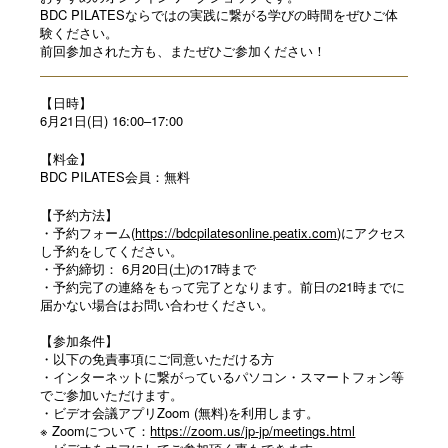
BDC PILATESならではの実践に繋がる学びの時間をぜひご体
験く
ださい。
前回参加された方も、またぜひご参加ください！
【日時】
6月21日(日) 16:00–17:00
【料金】
BDC PILATES会員：無料
【予約方法】
・予約フォーム
(
https://bdcpilatesonline.peatix.com
)
にアクセス
し予約をしてください。
・予約締切： 6月20日(土)の17時まで
・予約完了の連絡をもって完了となります。前日の21時までに
届かない場合はお問い合わせください。
【参加条件】
・以下の免責事項にご同意いただける方
・インターネットに繋がっているパソコン・スマートフォン等
でご参加いただけます。
・ビデオ会議アプリZoom (無料)を利用します。
※ Zoomについて：
https://zoom.us/jp-jp/meetings.html