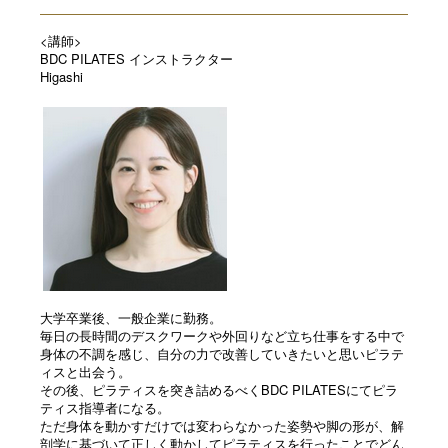
<講師>
BDC PILATES インストラクター
Higashi
大学卒業後、一般企業に勤務。
毎日の長時間のデスク
ワーク
や外回りなど立ち仕事をする中で
身体
の不調を感じ、
自分の力で改善していきたいと思いピラテ
ィスと出会う。
その後、ピラティスを突き詰めるべくBDC PILATESにてピラ
ティス指導者になる。
ただ身体を動かすだけでは変わらなかった姿勢や脚の形が、
解
剖学に基づいて正しく動かしてピラティスを行ったことでどん