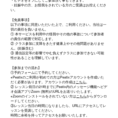
・ビデオをオフにしてご参加頂く事もできます。
・妊娠中の方、お怪我をされている方のご受講はお控えくださ
い。
【免責事項】
以下の事項に同意いただいた上で、ご利用ください。当社は一
切の責任を負いません。
① 本サービスを利用中の怪我やその他の事故について参加者
の責任の範囲で対応します。
② クラス参加に支障をきたす健康上やその他問題がありませ
ん。(妊娠含む)
③ 通信設定等の影響でやむ負えずクラスに参加できない可能
性があることを理解しています。
【参加までの流れ】
①予約フォームにて予約してください。
※Peatixのご利用が初めての方はPeatixアカウントを作成いた
だく必要があります。アカウントの作成は
こちら
。
② レッスン前日の21時までにPeatix内のメッセージ機能へビデ
オ会議アプリZoom (無料)のURLをお送りいたします。
※Zoomのインストールをされていない方は
こちら
からダウンロ
ードしてください。
③レッスン当日の時間になりましたら、URLにアクセスしてレ
ッスンを受講してください。
時間に余裕を持ってアクセスをお願いいたします。