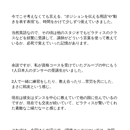
今でこそ考えなくても言える、”ポジションを伝える用語”や”動
きを表す表現”も、時間をかけて少しずつ覚えていきました。
当然英語なので、その頃は他のスタジオでもピラティスのクラ
スなどを頻繁に受講して、講師がどういう言葉を使って教えて
いるか、必死で覚えていった記憶があります。
余談ですが、私が資格コースを受けていたグループの中にもう
1人日本人のダンサーの受講生がいました。
2人で一緒に練習をしたり、教え合ったり…苦労を共にした、
まさに戦友という感じ。
現在は彼女はダンスを中心に教えていて他の国に住んでいるの
ですが、現在でも交友が続いていて、ピラティスが繋いでくれ
た素敵なご縁だなーと感じます。
それでは、今回はこの辺りで…(資格コースについては、次回