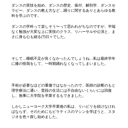
ダンスの実技を始め、ダンスの歴史、振付、解剖学、ダンスセ
ラピー、ダンスの教え方など…踊りに関するありとあらゆる教
科を学ぶのです。
ダンスの学科って楽しそう〜って思われがちなのですが、半端
なく勉強が大変な上に実技のクラス、リハーサルや公演と、ま
さに身も心も細る(?)日々でした。
そして…睡眠不足が良くなかったんでしょうね…私は最終学年
に膝の怪我をして、一時期踊れなくなってしまいました。
手術が必要なほどの重傷ではなかったので、医師の診断のもと
理学療法に通い、普段の生活には不自由ないくらいには回復
し、無事に大学院を卒業するもできました。
しかしニューヨーク大学卒業後の私は、リハビリを続けなけれ
ばならず、そのためにもピラティスのマシンを学ぼうと、スタ
ジオを色々探し始めました。