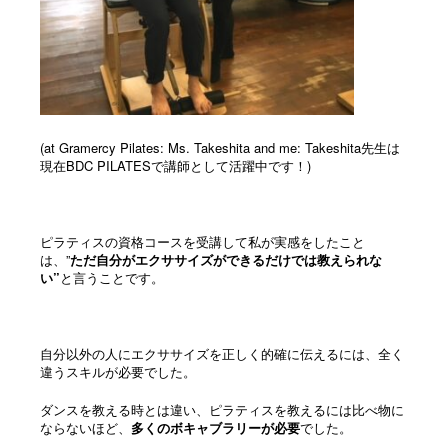
(at Gramercy Pilates: Ms. Takeshita and me: Takeshita先生は
現在BDC PILATESで講師として活躍中です！)
ピラティスの資格コースを受講して私が実感をしたこと
は、”
ただ自分がエクササイズができるだけでは教えられな
い”
と言うことです。
自分以外の人にエクササイズを正しく的確に伝えるには、全く
違うスキルが必要でした。
ダンスを教える時とは違い、ピラティスを教えるには比べ物に
ならないほど、
多くのボキャブラリーが必要
でした。